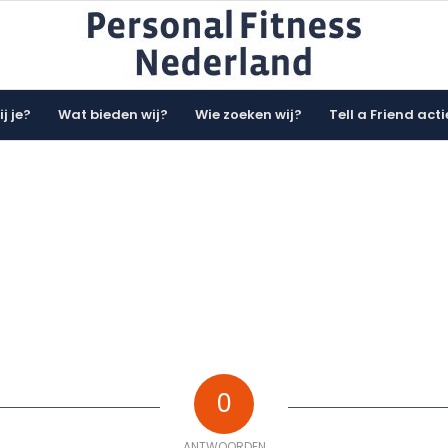
j je?
Wat bieden wij?
Wie zoeken wij?
Tell a Friend acti
0
ANTWOORDEN