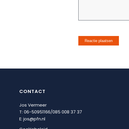
CONTACT
Jos Vermeer
T: 06-50951166/
085 008 37 37
E:
jos@pfn.nl