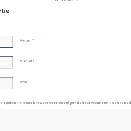
tie
*
Naam
*
E-mail
Site
te opslaan in deze browser voor de volgende keer wanneer ik een reacti