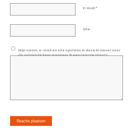
*
E-mail
Site
Mijn naam, e-mail en site opslaan in deze browser voor
de volgende keer wanneer ik een reactie plaats.