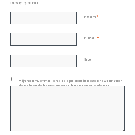
Draag gerust bij!
*
Naam
*
E-mail
Site
Mijn naam, e-mail en site opslaan in deze browser voor
de volgende keer wanneer ik een reactie plaats.