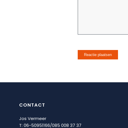
CONTACT
Jos Vermeer
T: 06-50951166/
085 008 37 37