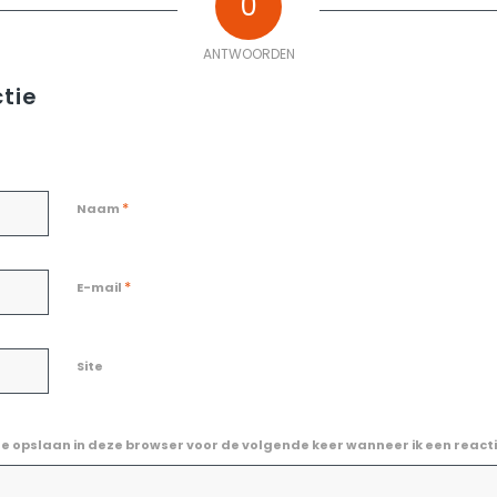
0
ANTWOORDEN
tie
*
Naam
*
E-mail
Site
te opslaan in deze browser voor de volgende keer wanneer ik een reacti