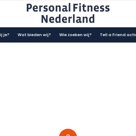
j je?
Wat bieden wij?
Wie zoeken wij?
Tell a Friend acti