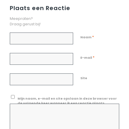
Plaats een Reactie
Meepraten?
Draag gerust bij!
*
Naam
*
E-mail
Site
Mijn naam, e-mail en site opslaan in deze browser voor
de volgende keer wanneer ik een reactie plaats.