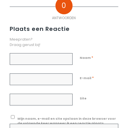
0
ANTWOORDEN
Plaats een Reactie
Meepraten?
Draag gerust bij!
*
Naam
*
E-mail
Site
Mijn naam, e-mail en site opslaan in deze browser voor
de volgende keer wanneer ik een reactie plaats.