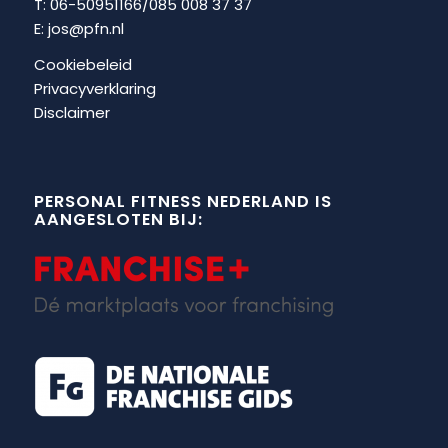
T: 06-50951166/
085 008 37 37
E:
jos@pfn.nl
Cookiebeleid
Privacyverklaring
Disclaimer
PERSONAL FITNESS NEDERLAND IS
AANGESLOTEN BIJ: