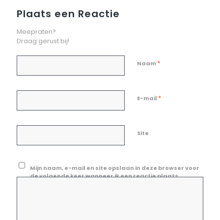
Plaats een Reactie
Meepraten?
Draag gerust bij!
*
Naam
*
E-mail
Site
Mijn naam, e-mail en site opslaan in deze browser voor
de volgende keer wanneer ik een reactie plaats.