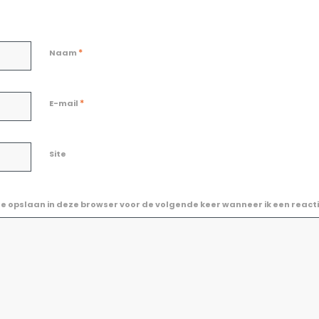
*
Naam
*
E-mail
Site
te opslaan in deze browser voor de volgende keer wanneer ik een reacti