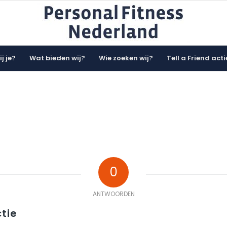
j je?
Wat bieden wij?
Wie zoeken wij?
Tell a Friend acti
0
ANTWOORDEN
tie