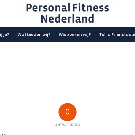
j je?
Wat bieden wij?
Wie zoeken wij?
Tell a Friend acti
0
ANTWOORDEN