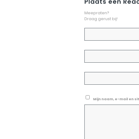
Plaats een Reac
Meepraten?
Draag gerust bij!
Mijn naam, e-mail en si