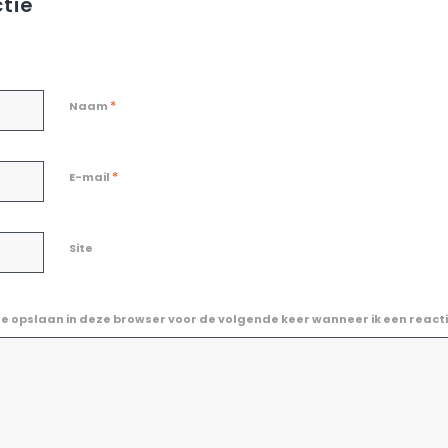
tie
*
Naam
*
E-mail
Site
te opslaan in deze browser voor de volgende keer wanneer ik een reacti