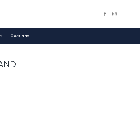
e
Over ons
AND