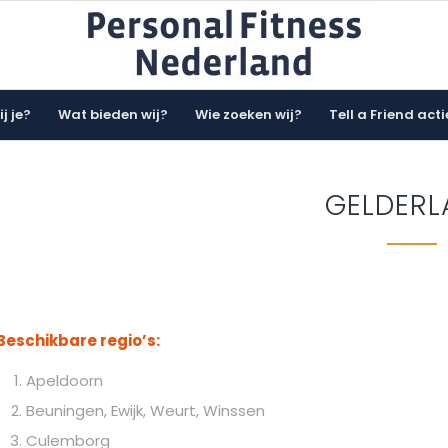
j je?
Wat bieden wij?
Wie zoeken wij?
Tell a Friend acti
GELDERL
Beschikbare regio’s:
Apeldoorn
Beuningen, Ewijk, Weurt, Winssen
Culemborg