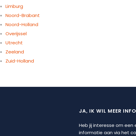
Limburg
Noord-Brabant
Noord-Holland
Overijssel
Utrecht
Zeeland
Zuid-Holland
JA, IK WIL MEER INF
Heb jij interesse om een
informatie aan via het 