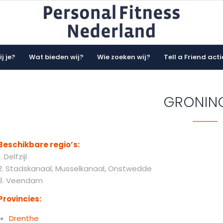
j je?
Wat bieden wij?
Wie zoeken wij?
Tell a Friend acti
GRONIN
Beschikbare regio’s:
1. Delfzijl
2. Stadskanaal, Musselkanaal, Onstwedde
3. Veendam
Provincies:
Drenthe