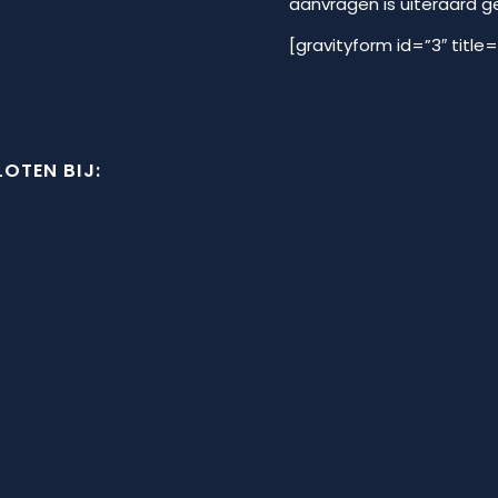
aanvragen is uiteraard geh
[gravityform id=”3″ title=
OTEN BIJ: