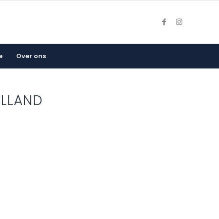
e
Over ons
LLAND