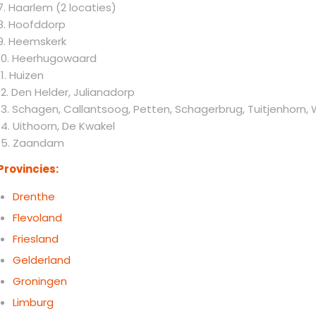
7. Haarlem (2 locaties)
8. Hoofddorp
9. Heemskerk
10. Heerhugowaard
11. Huizen
12. Den Helder, Julianadorp
13. Schagen, Callantsoog, Petten, Schagerbrug, Tuitjenhorn,
14. Uithoorn, De Kwakel
15
. Zaandam
Provincies:
Drenthe
Flevoland
Friesland
Gelderland
Groningen
Limburg