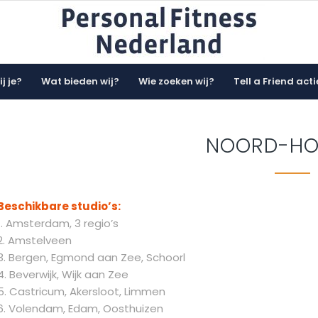
j je?
Wat bieden wij?
Wie zoeken wij?
Tell a Friend acti
NOORD-HO
Beschikbare studio’s:
1. Amsterdam, 3 regio’s
2. Amstelveen
3. Bergen, Egmond aan Zee, Schoorl
4. Beverwijk, Wijk aan Zee
5. Castricum, Akersloot, Limmen
6. Volendam, Edam, Oosthuizen