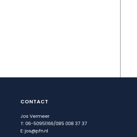
CONTACT
Jos Vermeer
T: 06-50951166/
085 008 37 37
E:
jos@pfn.nl