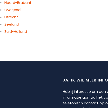
Noord-Brabant
Overijssel
Utrecht
Zeeland
Zuid-Holland
JA, IK WIL MEER INF
Heb jij interesse om een
informatie aan via het 
telefonisch contact op 