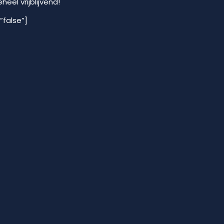
eel vrijblijvend!
”false”]